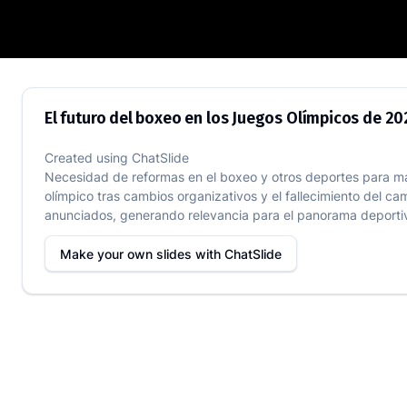
El futuro del boxeo en los Juegos Olím
El futuro del boxeo en los Juegos Olímpicos de 2
Created using
ChatSlide
Necesidad de reformas en el boxeo y otros deportes para mant
olímpico tras cambios organizativos y el fallecimiento del c
anunciados, generando relevancia para el panorama deportivo 
Make your own slides with
ChatSlide