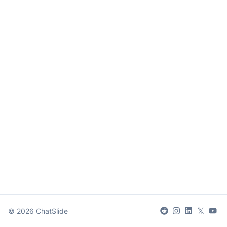
𝕏
©
2026
ChatSlide